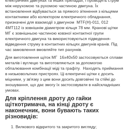
електричних двигунах та інших приладах, і проводять струм
між нерухомою та рухомою частиною двигуна. Їх
встановлення відбувається за прямого зіткнення з кільцями
контактними або колектором електричного обладнання,
призначені для взаємодії з двигуном МТF(Н)-011, 012
4МТ112 із зовнішнім діаметром кільця 78 мм. Кранові щітки
МГ є зовнішньою частиною ковзної контактної групи
електричного двигуна та використовуються підведення-
відведення струму в контактних кільцях двигунів кранів. Під
час замовлення вмовляйте тип рахунків.
Для виготовлення щіток МГ 16х40х50 застосовуються сплави
металів і вуглецю та виготовляються за допомогою
обпалювання комбінації міді та графіту. Находять приймання
в низьковольтних пристроях. Ці електричні щітки є досить
міцними, у зв'язку з цим вони досить довговічні та стійкі до
зношування, що дає змогу їх застосовувати в найскладніших
умовах.
Для кріплення дроту до гайки
щіткотримача, на кінці дроту є
наконечник, вони бувають таких
різновидів:
Вилкового відкритого та закритого вигляду;