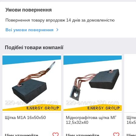
Умови повернення
Повернення товару впродовж 14 днів за домовленістю
Всі умови повернення
Подібні товари компанії
Щітка М1А 16х50х50
Міднографітова щітка МГ
Щітк
12,5х32х40
16х
Ціну уточнюйте
Ціну уточнюйте
Цін