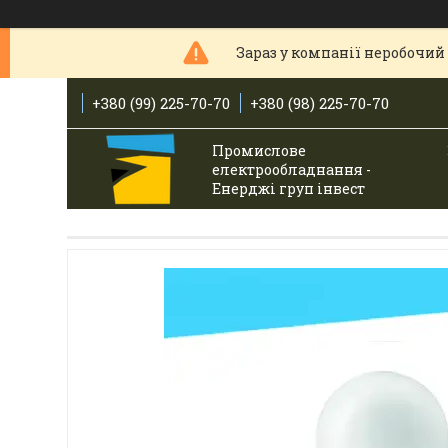
Зараз у компанії неробочий 
+380 (99) 225-70-70
+380 (98) 225-70-70
Промислове
електрообладнання -
Енерджі груп інвест