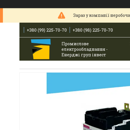
Зараз у компанії неробочи
+380 (99) 225-70-70
+380 (98) 225-70-70
Промислове
електрообладнання -
Енерджі груп інвест