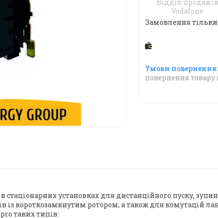
Відділ продажі
Vodafone
Замовлення тільки
повернення товару 
 в стаціонарних установках для дистанційного пуску, зупи
в із короткозамкнутим ротором, а також для комутацій л
.pro таких типів: