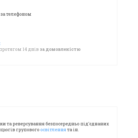
в
 за телефоном
протягом 14 днів
за домовленістю
нки та реверсування безпосередньо під'єднаних
анцюгів групового
освітлення
та ін.