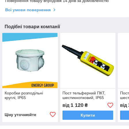
Повернення товару впродовж 14 днів за домовленістю
Всі умови повернення
Подібні товари компанії
Коробки розподільні
Пост тельферний ПКТ,
Пост
круглі, IP65
шестикнопковий, IP65
шест
1 120
від
₴
від
Ціну уточнюйте
Купити