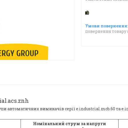
повернення товару 
al.acs.znh
и автоматичних вимикачів серії e.industrial.mcb.60 та e.i
Номінальний струм за напруги