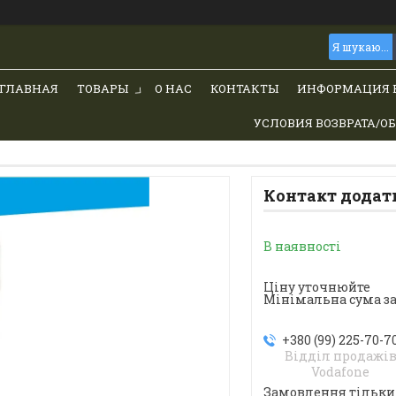
ГЛАВНАЯ
ТОВАРЫ
О НАС
КОНТАКТЫ
ИНФОРМАЦИЯ 
УСЛОВИЯ ВОЗВРАТА/О
Контакт додатко
В наявності
Ціну уточнюйте
Мінімальна сума за
+380 (99) 225-70-7
Відділ продажі
Vodafone
Замовлення тільки