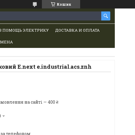
Кошик
В ПОМОЩЬ ЭЛЕКТРИКУ
ДОСТАВКА И ОПЛАТА
БМЕНА
вий E.next e.industrial.acs.znh
мовлення на сайті — 400 ₴
0
в
 за телефоном