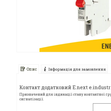
Опис
Інформація для замовлення
Контакт додатковий E.next e.industri
Призначений для індикації стану контактної груп
сигналізації.