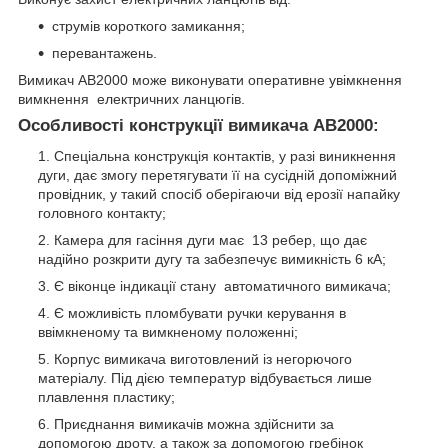
струмів короткого замикання;
перевантажень.
Вимикач AB2000 може виконувати оперативне увімкнення
вимкнення електричних ланцюгів.
Особливості конструкції вимикача AB2000:
Спеціальна конструкція контактів, у разі виникнення
дуги, дає змогу перетягувати її на сусідній допоміжний
провідник, у такий спосіб оберігаючи від ерозії напайку
головного контакту;
Камера для гасіння дуги має 13 ребер, що дає
надійно розкрити дугу та забезпечує вимикність 6 кА;
Є віконце індикації стану автоматичного вимикача;
Є можливість пломбувати ручки керування в
ввімкненому та вимкненому положенні;
Корпус вимикача виготовлений із негорючого
матеріалу. Під дією температур відбувається лише
плавлення пластику;
Приєднання вимикачів можна здійснити за
допомогою дроту, а також за допомогою гребінок