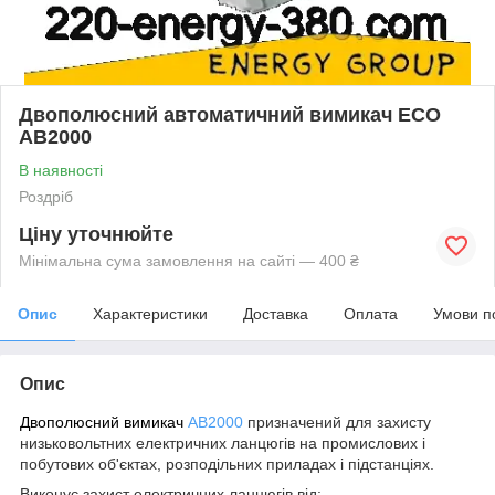
Двополюсний автоматичний вимикач ECO
AB2000
В наявності
Роздріб
Ціну уточнюйте
Мінімальна сума замовлення на сайті — 400 ₴
Опис
Характеристики
Доставка
Оплата
Умови п
Опис
Двополюсний вимикач
AB2000
призначений для захисту
низьковольтних електричних ланцюгів на промислових і
побутових об'єктах, розподільних приладах і підстанціях.
Виконує захист електричних ланцюгів від: