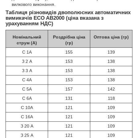
вилкового виконання.
Таблиця різновидів двополюсних автоматичних
вимикачів ECO AB2000 (ціна вказана з
урахуванням НДС)
Номінальний
Роздрібна ціна
Оптова ціна (гр)
струм (А)
(гр)
С 1А
155
139
З 2 А
153
138
З 3 А
153
138
С 4А
153
138
С 5А
157
142
С 6А
131
118
С 10А
121
109
С 16А
121
109
З 20 А
121
109
З 25 А
121
109