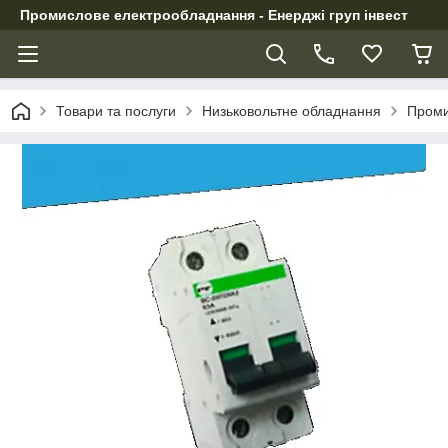
Промислове електрообладнання - Енерджі груп інвест
Товари та послуги
Низьковольтне обладнання
Проми