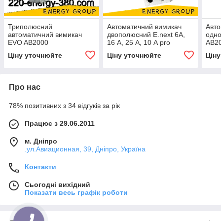
Триполюсний
Автоматичний вимикач
Авто
автоматичний вимикач
двополюсний E.next 6А,
одн
EVO AB2000
16 А, 25 А, 10 А pro
AB2
Ціну уточнюйте
Ціну уточнюйте
Цін
Про нас
78% позитивних з 34 відгуків за рік
Працює з 29.06.2011
м. Дніпро
.ул.Авиационная, 39, Дніпро, Україна
Контакти
Сьогодні вихідний
Показати весь графік роботи