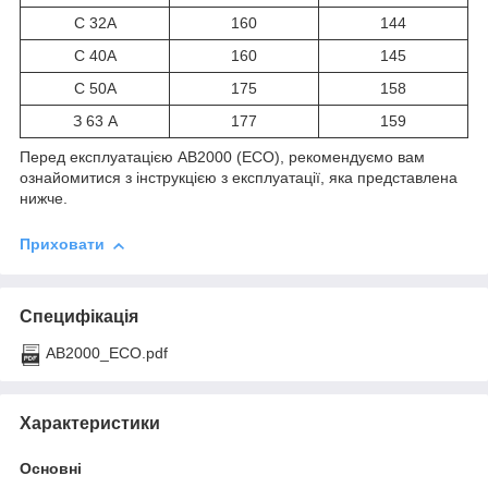
С 32А
160
144
С 40А
160
145
С 50А
175
158
З 63 А
177
159
Перед експлуатацією AB2000 (ECO), рекомендуємо вам
ознайомитися з інструкцією з експлуатації, яка представлена
нижче.
Приховати
Специфікація
AB2000_ECO.pdf
Характеристики
Основні