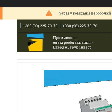
Зараз у компанії неробочий 
+380 (99) 225-70-70
+380 (98) 225-70-70
Промислове
електрообладнання -
Енерджі груп інвест