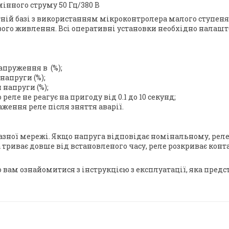
інного струму 50 Гц/380 В
ій базі з використанням мікроконтролера малого ступеня і
ого живлення. Всі оперативні установки необхідно налашто
пруження в (%);
напруги (%);
 напруги (%);
реле не реагує на пригоду від 0.1 до 10 секунд;
аження реле після зняття аварії.
фазної мережі. Якщо напруга відповідає номінальному, реле з
риває довше від встановленого часу, реле розкриває контакт
вам ознайомитися з інструкцією з експлуатації, яка предс