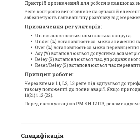
Пристрій призначений для роботи в ланцюгах зм
Реле контролю виготовлене на сучасній елементн
забезпечують гальванічну розв'язку від мережев
Призначення регуляторів:
Un встановлюється номінальна напруга;
Under (%) встановлюється межа зниження на
Over (%) встановлюється межа перевищення 
Asy (%) встановлюється допустима асиметрія
Deley (S) встановлюється час, упродовж якого 
Reset/Deley (S) встановлюється час перевант
Принцип роботи:
Через клеми L1, L2, L3 реле під'єднується до три
такому положенні до появи аварії. Якщо пригода т
11(21) і 12 (22).
Перед експлуатацією РМ КН 12 ПЗ, рекомендуємо 
Специфікація