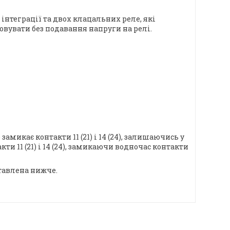
нтеграції та двох клацальних реле, які
вувати без подавання напруги на релі.
амикає контакти 11 (21) і 14 (24), залишаючись у
и 11 (21) і 14 (24), замикаючи водночас контакти
тавлена нижче.