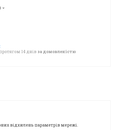
0
в
протягом 14 днів
за домовленістю
рних відхилень параметрів мережі.