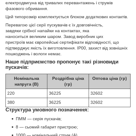
електродвигуна від тривалих перевантажень і струмів
фазового обривання.
Цей типорозмір комплектується блоком додаткових контактів.
Перевагою цієї серії пускувачів є їх довговічність,
завдяки срібної напайки на контактах, яка
наноситься великим шаром. Завод виробник цих
пристроїв має європейські сертифікати відповідності, що
підтверджує якість їх виготовлення. IP00, захист від зовнішніх
пошкоджень і вологи немає.
Наше підприємство пропонує такі різновиди
пускачів:
Номінальна
Роздрібна ціна
Оптова ціна (гр)
напруга (В)
(гр)
220
36225
32602
380
36225
32602
Структура умовного позначення:
ПММ ― серія пускачів;
8 — сьомий габарит пристрою;
1000 — номінальний струм (А).