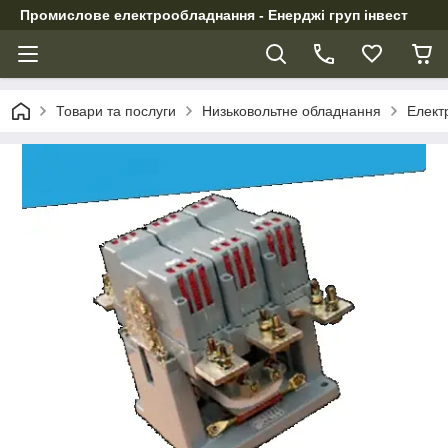
Промислове електрообладнання - Енерджі груп інвест
Товари та послуги
Низьковольтне обладнання
Електр