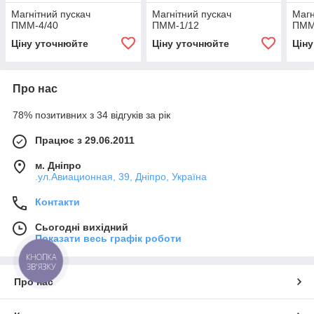
Магнітний пускач
Магнітний пускач
Магн
ПММ-4/40
ПММ-1/12
ПММ
Ціну уточнюйте
Ціну уточнюйте
Цін
Про нас
78% позитивних з 34 відгуків за рік
Працює з 29.06.2011
м. Дніпро
.ул.Авиационная, 39, Дніпро, Україна
Контакти
Сьогодні вихідний
Показати весь графік роботи
КНОПКА
ЗВ'ЯЗКУ
Про нас