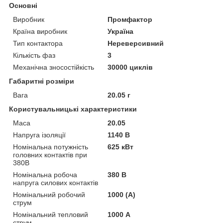
Основні
Виробник
Промфактор
Країна виробник
Україна
Тип контактора
Нереверсивний
Кількість фаз
3
Механічна зносостійкість
30000 циклів
Габаритні розміри
Вага
20.05 г
Користувальницькі характеристики
Маса
20.05
Напруга ізоляції
1140 В
Номінальна потужність
625 кВт
головних контактів при
380В
Номінальна робоча
380 В
напруга силових контактів
Номінальний робочий
1000 (А)
струм
Номінальний тепловий
1000 А
струм