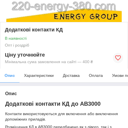
Додаткові контакти КД
В наявності
Опт і роздріб
Ціну уточнюйте
Мінімальна сума замовлення на сайті — 400 ₴
Опис
Характеристики
Доставка
Оплата
Умови п
Опис
Додаткові контакти КД до АВ3000
Контакти використовуються для включення або виключення
допоміжних приладів.
Розміщення КД в АВ3000 передбачено як з лівого, так і з