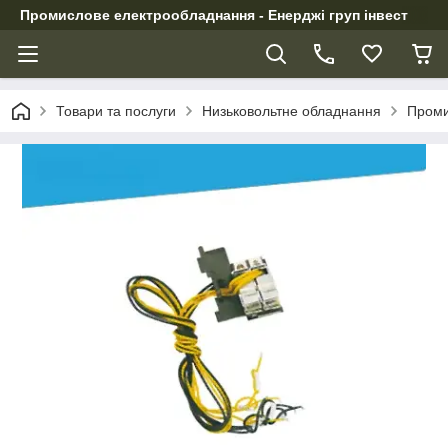
Промислове електрообладнання - Енерджі груп інвест
Товари та послуги
Низьковольтне обладнання
Проми