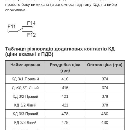
правого боку вимикача (в залежності від типу КД), на вибір
споживача.
Таблиця різновидів додаткових контактів КД
(ціни вказані з ПДВ)
Найменування
Роздрібна ціна
Оптова ціна (грн)
(грн)
КД 3/1 Правий
416
374
До
КД 3/1 Лівий
416
374
421
КД 3/2 Правий
378
КД 3/2 Лівий
421
378
478
430
КД 3/3 Правий
478
430
КД 3/3 Лівий