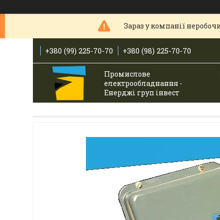
Зараз у компанії неробочи
+380 (99) 225-70-70
+380 (98) 225-70-70
Промислове
електрообладнання -
Енерджі груп інвест