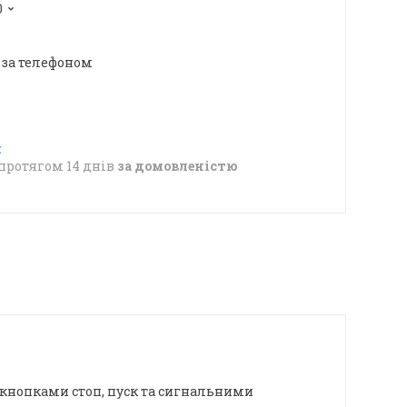
0
в
 за телефоном
протягом 14 днів
за домовленістю
з кнопками стоп, пуск та сигнальними