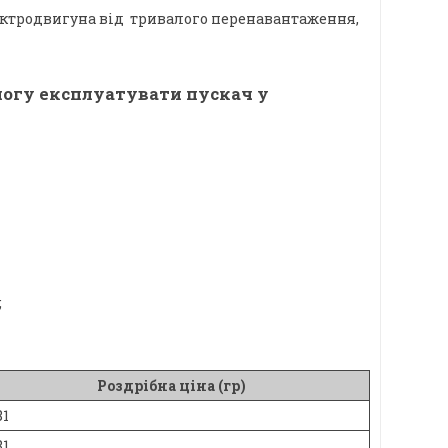
лектродвигуна від тривалого перенавантаження,
змогу експлуатувати пускач у
;
Роздрібна ціна (гр)
81
81