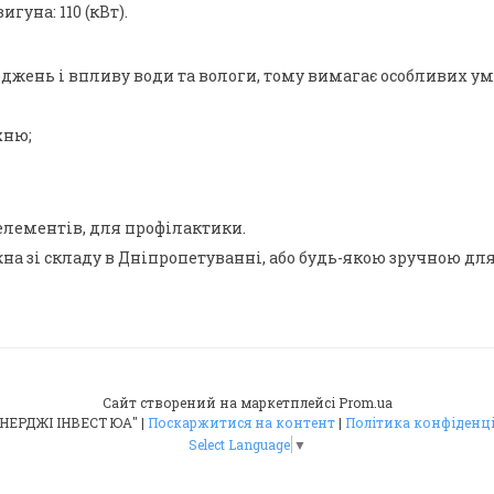
уна: 110 (кВт).
жень і впливу води та вологи, тому вимагає особливих умо
хню;
лементів, для профілактики.
 зі складу в Дніпропетуванні, або будь-якою зручною для
Сайт створений на маркетплейсі
Prom.ua
ТОВ "ЕНЕРДЖІ ІНВЕСТ ЮА" |
Поскаржитися на контент
|
Політика конфіденц
Select Language
▼