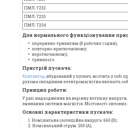
ПМЛ-7232
ПМЛ-7233
ПМЛ-7234
Для нормального функціонування прис
переривно-тривалим (8 робочих годин);
повторно-краткочасному;
короткочасному;
тривалого.
Пристрій пускача:
Контактор
, вбудований у пускач, містить у собі
рухома складники електромагнітна являють соб
Принцип роботи:
У разі надходження на керівну котушку напруги,
змикання системи магнітів. Містокості силових
Основні характеристики пускача:
Номінальна ізоляційна напруга: 660 (В);
Номінальний струм: 250 (А);