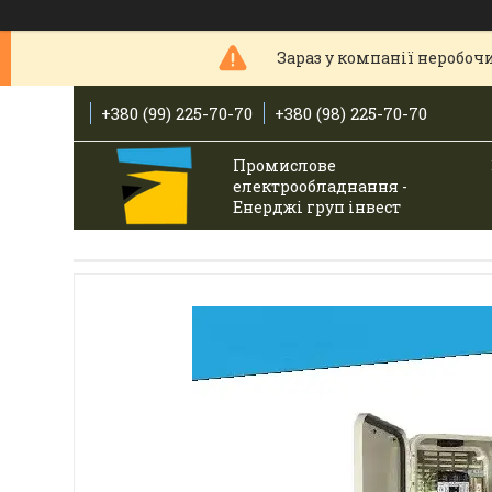
Зараз у компанії неробочи
+380 (99) 225-70-70
+380 (98) 225-70-70
Промислове
електрообладнання -
Енерджі груп інвест