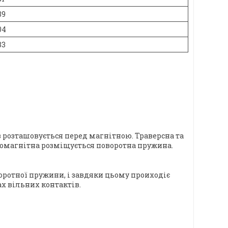
39
04
33
в розташовується перед магнітною. Траверсна та
ромагнітна розміщується поворотна пружина.
воротної пружини, і завдяки цьому проиходіє
х вільних контактів.