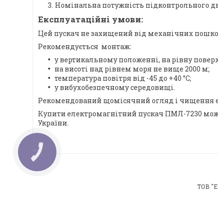
Номінальна потужність підконтрольного двиг
Експлуатаційні умови:
Цей пускач не захищений від механічних пошкод
Рекомендується монтаж:
у вертикальному положенні, на рівну повер
на висоті над рівнем моря не вище 2000 м;
температура повітря від -45 до +40 °C;
у вибухобезпечному середовищі.
Рекомендований щомісячний огляд і чищення е
Купити електромагнітний пускач ПМЛ-7230 можна
України.
КНОПКА
ЗВ'ЯЗКУ