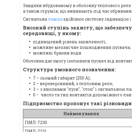
Завдяки вбудованому в оболонку теплового реле
а також струмів, що виникають під час обривання
Сигнальна
лампа
здійснює світлову індикацію і
Високий ступінь захисту, що забезпечу
середовищі, у якому:
підвищений рівень запиленості;
можливе механічне пошкодження пускача;
можливі бризки води.
Оболонка дає змогу ізолювати пускач від контак
Структура умовного позначення:
7 – сьомий габарит (250 А);
2 – нереверсивний, з тепловим реле;
3 — з кнопками "пуск", "стоп" і сигнальною л
0 – число та тип контактів допоміжного лан
Підприємство пропонує такі різновиди 
Найменування
ПМЛ-7230
ПМЛ-7231