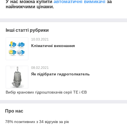
У нас можна купити
автоматичні вимикачі
за
найнижчими цінами.
Інші статті рубрики
10.03.2021
Кліматичні виконання
08.02.2021
Як підібрати гидротолкатель
Вибір кранових гідроштовхачів серії ТЕ і ЄВ
Про нас
78% позитивних з 34 відгуків за рік