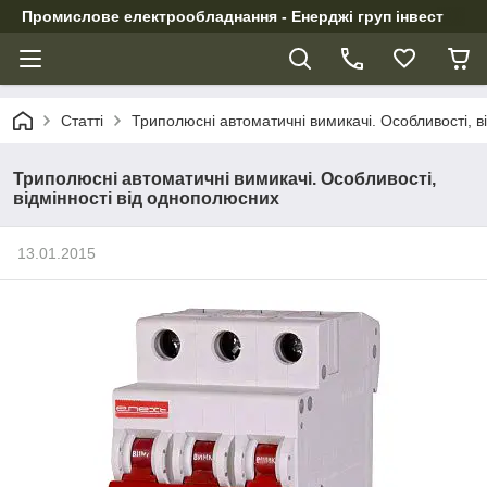
Промислове електрообладнання - Енерджі груп інвест
Статті
Триполюсні автоматичні вимикачі. Особливості, в
Триполюсні автоматичні вимикачі. Особливості,
відмінності від однополюсних
13.01.2015