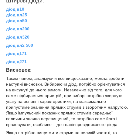
Штирові діоди:
діод в10
діод вл25
діод вл50
ді
од вл200
діод вл320
діод вл2 500
діод д171
діод д271
Висновок:
Таким чином, аналізуючи все вищесказане, можна зробити
наступні висновки. Вибираючи діод, потрібно орієнтуватися
на висунуті до нього вимоги. Незалежно від того, для чого
саме підбирається пристрій, при виборі потрібно звернути
увагу на основні характеристики, на максимальне
припустиме значення прямих струмів з зворотним напругою.
Якщо імпульсний показник прямих струмів середньої
величини значно перевищений, то потрібно саме його і
враховувати, особливо – для напівпровідникового діода.
Якщо потрібно випрямити струми на великій частоті, то