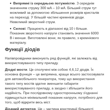
Випрямні із середньою потужністю
. З середнім
значенням струму 300 мА – 10 мА. Більший струм тут
можливий за допомогою збільшення розмірів кристалів
на переході. У більшій частині кремнієві діоди.
Невеликий зворотний струм.
Силові
. Працюють в діапазоні від 10 і більше.
Показник зворотного напруги становить значення 6000
В і менше. Виготовлені вони, як правило, з кремнієвого
матеріалу.
Функції діодів
Напівпровідники виконують ряд функцій, які залежать від
використовуваного типу приладу.
Діодні мости
. Це сполучені між собою 4,6,12 діодів. Їх
основна функція – це випрямна, краще всього застосовувати
для автомобільного генератора, тому що використання
такого типу мостів здатне зменшити габарити
використовуваного приладу, а заодно і збільшити його
надійність. При послідовному односторонньому з'єднанні
підвищується мінімальний показник напруги, потрібного для
того, щоб відкрити весь міст.
Діодний детектор
. Це – частина конструкції більшості