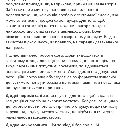
побутових приладів, як, наприклад, приймачів і телевізорів.
Забезпечено захист від неправильної полярності,
перевантаження, ключа від пробою електричної силою, яка
може з'явитися в процесі самоіндукції. Для того, щоб
захистити схеми від перевантаження, використовують
ланцюжок, що складається з декількох діодів. Вони
підключені до шин живлення в зворотному порядку. Вхід з
захистом підключають, як правило, на середину зазначеної
ланцюжка.
Під час звичайної роботи схем, діоди знаходяться в
закритому стані, але якщо вони вловили, що потенціал на
вході перевищив допустимі показники, то відбувається
активізація захисного елемента. Унаслідок цього допустимі
потенційні показники обмежуються за форматом живлячої
допустимого напруги разом з прямими падіннями показника
напруги на захисних приладах.
Діодні перемикачі
застосовують для того, щоб справити
комутація сигналів на високих частотах. Керують всім цим з
допомогою постійного електричного струму, подачі сигналу
керування, поділу високої частоти, це відбувається через
індуктивності і конденсаторів.
Діодна искрозащита
. Шунто-діодні бар'єри в ній