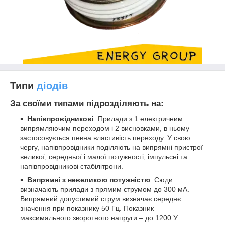
Типи
діодів
За своїми типами підрозділяють на:
Напівпровідникові
. Прилади з 1 електричним
випрямляючим переходом і 2 висновками, в ньому
застосовується певна властивість переходу. У свою
чергу, напівпровідники поділяють на випрямні пристрої
великої, середньої і малої потужності, імпульсні та
напівпровідникові стабілітрони.
Випрямні з невеликою потужністю
. Сюди
визначають прилади з прямим струмом до 300 мА.
Випрямний допустимий струм визначає середнє
значення при показнику 50 Гц. Показник
максимального зворотного напруги – до 1200 У.