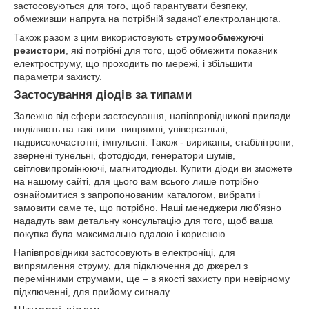
застосовуються для того, щоб гарантувати безпеку,
обмеживши напруга на потрібній заданої електроланцюга.
Також разом з цим використовують
струмообмежуючі
резистори
, які потрібні для того, щоб обмежити показник
електроструму, що проходить по мережі, і збільшити
параметри захисту.
Застосування діодів за типами
Залежно від сфери застосування, напівпровідникові прилади
поділяють на такі типи: випрямні, універсальні,
надвисокочастотні, імпульсні. Також - вирикапы, стабілітрони,
звернені тунельні, фотодіоди, генератори шумів,
світловипромінюючі, магнитодиоды. Купити діоди ви зможете
на нашому сайті, для цього вам всього лише потрібно
ознайомитися з запропонованим каталогом, вибрати і
замовити саме те, що потрібно. Наші менеджери люб'язно
нададуть вам детальну консультацію для того, щоб ваша
покупка була максимально вдалою і корисною.
Напівпровідники застосовують в електроніці, для
випрямлення струму, для підключення до джерел з
перемінними струмами, ще – в якості захисту при невірному
підключенні, для прийому сигналу.