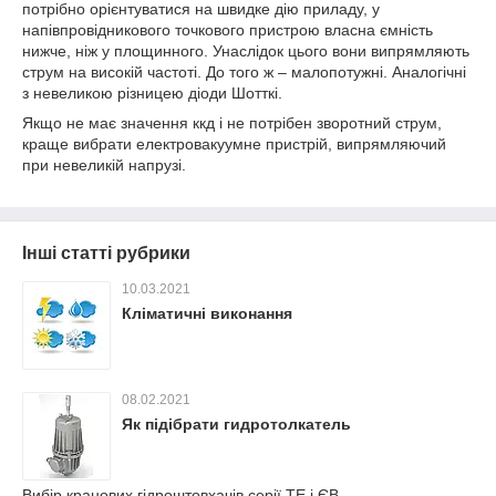
потрібно орієнтуватися на швидке дію приладу, у
напівпровідникового точкового пристрою власна ємність
нижче, ніж у площинного. Унаслідок цього вони випрямляють
струм на високій частоті. До того ж – малопотужні. Аналогічні
з невеликою різницею діоди Шотткі.
Якщо не має значення ккд і не потрібен зворотний струм,
краще вибрати електровакуумне пристрій, випрямляючий
при невеликій напрузі.
Інші статті рубрики
10.03.2021
Кліматичні виконання
08.02.2021
Як підібрати гидротолкатель
Вибір кранових гідроштовхачів серії ТЕ і ЄВ