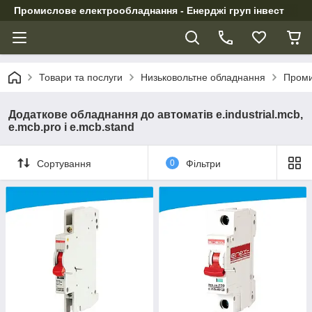
Промислове електрообладнання - Енерджі груп інвест
Товари та послуги
Низьковольтне обладнання
Проми
Додаткове обладнання до автоматів e.industrial.mcb,
e.mcb.pro і e.mcb.stand
Сортування
0
Фільтри