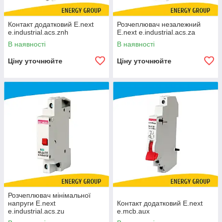
Контакт додатковий E.next
Розчеплювач незалежний
e.industrial.acs.znh
E.next e.industrial.acs.za
В наявності
В наявності
Ціну уточнюйте
Ціну уточнюйте
Розчеплювач мінімальної
напруги E.next
Контакт додатковий E.next
e.industrial.acs.zu
e.mcb.aux